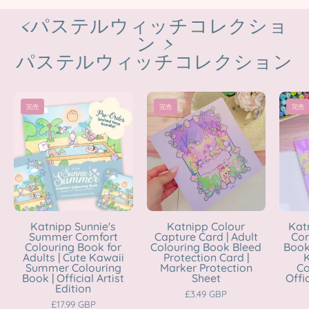
<パステルウィッチコレクショ
ン >
パステルウィッチコレクション
Katnipp
Katnipp
完売
完売
完売
Sunnie's
Colour
Summer
Capture
Comfort
Card
Colouring
|
Book
Adult
for
Colouring
Adults
Book
Katnipp Sunnie's
Katnipp Colour
Kat
Summer Comfort
Capture Card | Adult
Com
|
Bleed
Colouring Book for
Colouring Book Bleed
Book 
Cute
Protection
Adults | Cute Kawaii
Protection Card |
K
Summer Colouring
Marker Protection
Co
Kawaii
Card
Book | Official Artist
Sheet
Offic
Edition
Summer
|
£3.49 GBP
£17.99 GBP
Colouring
Marker