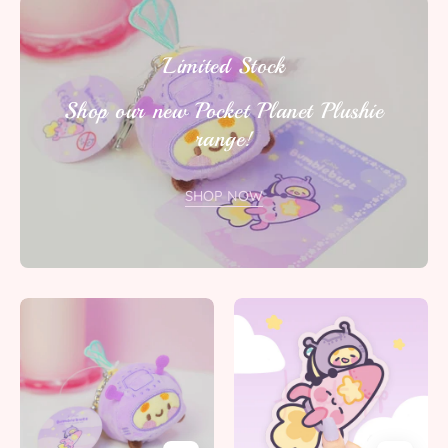
Limited Stock
Shop our new Pocket Planet Plushie
range!
SHOP NOW
Bumblebutt
Bumblebutt
Space
&
Bee
Rocketto
Plush
Die
Keychain
Cut
|
Sticker