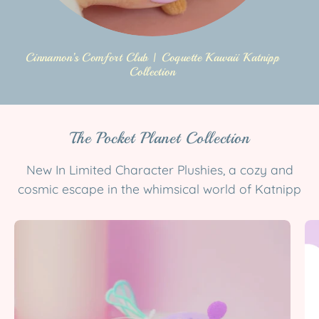
Cinnamon’s Comfort Club | Coquette Kawaii Katnipp
Collection
The Pocket Planet Collection
New In Limited Character Plushies, a cozy and
cosmic escape in the whimsical world of Katnipp
Bumblebutt
Space
Bee
Plush
Keychain
|