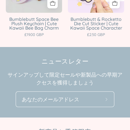
Cute
|
Kawaii
Cute
Bee
Kawaii
Bumblebutt Space Bee
Bumblebutt & Rocketto
Plush Keychain | Cute
Die Cut Sticker | Cute
Bag
Space
Kawaii Bee Bag Charm
Kawaii Space Character
Charm
Character
£19.00 GBP
£2.50 GBP
Katnipp
Katnipp
character
character
product
product
ニュースレター
サインアップして限定セールや新製品への早期ア
クセスを獲得しましょう
ニ
ュ
ー
ス