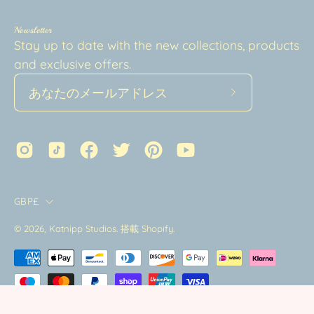
Newsletter
Stay up to date with the new collections, products
and exclusive offers.
ニ
ュ
ー
ス
レ
タ
Country
GBP£
ー
を
© 2026,
Katnipp Studios
.
搭載
Shopify
.
購
読
す
る