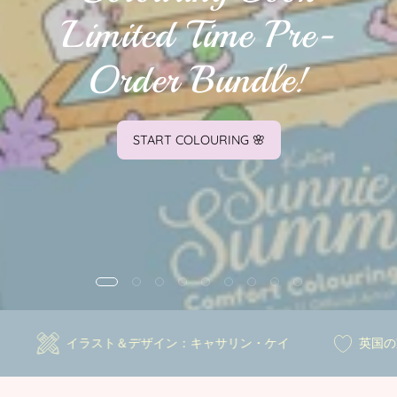
Limited Time Pre-
Order Bundle!
START COLOURING 🌸
小企業
イラスト＆デザイン：キャサリン・ケイ