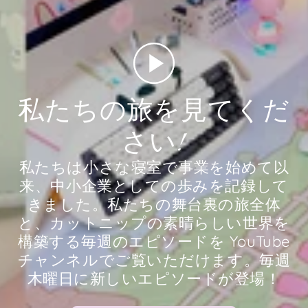
私たちの旅を見てくだ
さい!
私たちは小さな寝室で事業を始めて以
来、中小企業としての歩みを記録して
きました。私たちの舞台裏の旅全体
と、カットニップの素晴らしい世界を
構築する毎週のエピソードを YouTube
チャンネルでご覧いただけます。毎週
木曜日に新しいエピソードが登場！