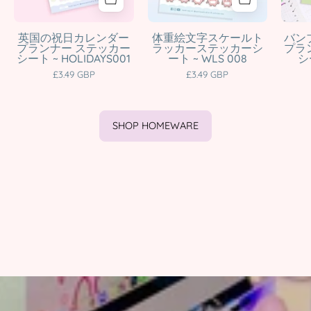
A6
Scale
Kawaii
Stickers
英国の祝日カレンダー
体重絵文字スケールト
バン
プランナー ステッカー
ラッカーステッカーシ
プラ
Bank
|
シート ~ HOLIDAYS001
ート ~ WLS 008
シ
Holiday
WLS008
£3.49 GBP
£3.49 GBP
Stickers
Katnipp
|
character
HOLIDAYS001
product
SHOP HOMEWARE
Katnipp
character
product