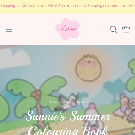
コ
on UK orders over £50 & Free Internatioal Shipping on orders over £100 ( print 
ン
テ
ン
ナ
検
カー
ツ
索
ビ
に
バ
ゲ
ス
ー
ー
キ
を
ッ
シ
開
プ
ョ
く
ン
メ
ニ
ュ
Official Volume TWO!
ー
Sunnie's Summer
を
開
Colouring Book
く