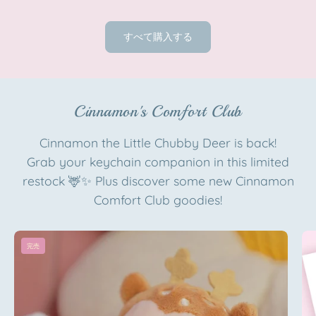
Book
Protection
|
Sheet
すべて購入する
Official
Katnipp
Artist
character
Edition
product
Katnipp
Cinnamon's Comfort Club
character
product
Cinnamon the Little Chubby Deer is back!
Grab your keychain companion in this limited
restock 🦌✨ Plus discover some new Cinnamon
Comfort Club goodies!
Cinnamon
完売
the
Deer
Plush
Keychain