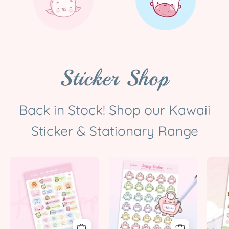
Sticker Shop
Back in Stock! Shop our Kawaii
Sticker & Stationary Range
UK
Weight
Holiday
Tracking
Planner
Planner
Sticker
Stickers
Sheet
|
|
Kawaii