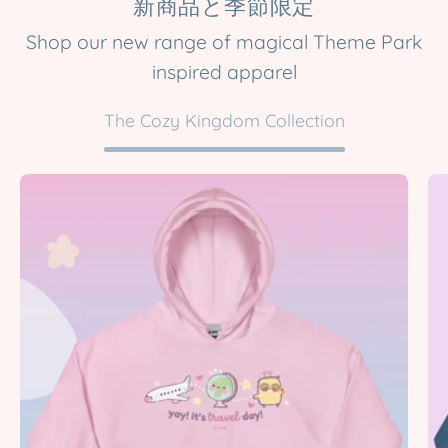
新商品と季節限定
レ
タ
Shop our new range of magical Theme Park
ー
inspired apparel
を
購
The Cozy Kingdom Collection
読
す
Yay!
る
It’s
Travel
Day
|
Kawaii
Travel
Hoodie
|
Cute
Pastel