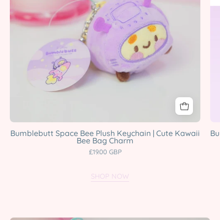
Cute
Kawaii
Bee
Bag
Charm
Katnipp
character
product
Bumblebutt Space Bee Plush Keychain | Cute Kawaii
Bu
Bee Bag Charm
£19.00 GBP
SHOP NOW