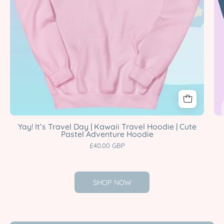
Adventure
Hoodie
Katnipp
character
product
Yay! It’s Travel Day | Kawaii Travel Hoodie | Cute
Pastel Adventure Hoodie
£40.00 GBP
SHOP NOW