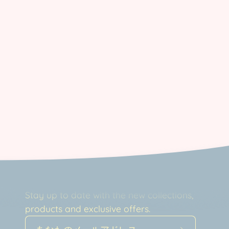
Newsletter
Stay up to date with the new collections,
products and exclusive offers.