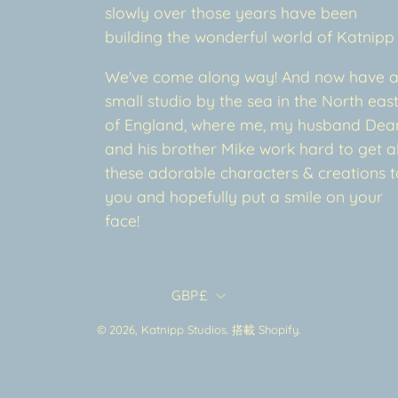
slowly over those years have been
building the wonderful world of Katnipp
We've come along way! And now have 
small studio by the sea in the North eas
of England, where me, my husband Dea
and his brother Mike work hard to get al
these adorable characters & creations t
you and hopefully put a smile on your
face!
Country
GBP£
© 2026,
Katnipp Studios
.
搭載
Shopify
.