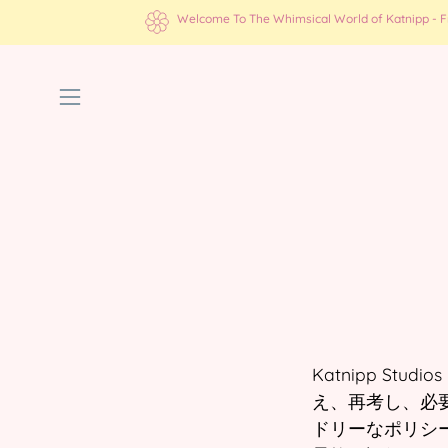
コ
Welcome To The Whimsical World of Katnipp - Fre
ン
テ
ン
ナ
ツ
ビ
に
ゲ
ス
ー
キ
ッ
シ
プ
ョ
ン
メ
ニ
ュ
ー
Katnipp S
を
え、再考し、必
開
ドリーなポリシ
く