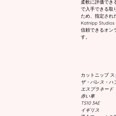
柔軟に評価でき
で入手できる取
ため、指定された
Katnipp St
信頼できるオン
す。
カットニップ ス
ザ・パレス・ハブ 2
エスプラネード
赤い車
TS10 3AE
イギリス