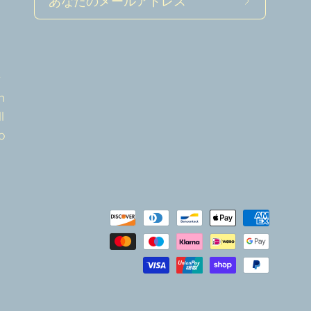
ニ
ュ
ー
a
ス
t
レ
n
タ
l
ー
o
を
購
読
す
る