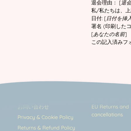
退会理由： [
退
私/私たちは、
日付: [
日付を挿
署名 (印刷した
[
あなたの名前
]
この記入済みフォー
お問い合わせ
EU Returns and
cancellations
Privacy & Cookie Policy
Returns & Refund Policy