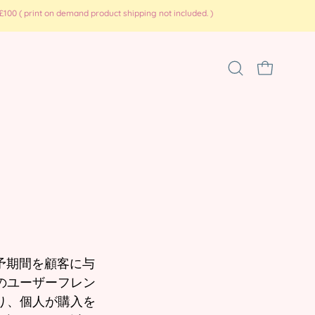
100 ( print on demand product shipping not included. )
検
カートを開
索
バ
ー
を
開
く
の猶予期間を顧客に与
のユーザーフレン
り、個人が購入を