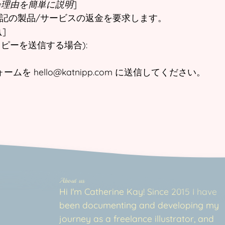
会理由を簡単に説明
]
上記の製品/サービスの返金を要求します。
入
]
コピーを送信する場合):
ムを hello@katnipp.com に送信してください。
About us
Hi I'm Catherine Kay! Since 2015 I have
been documenting and developing my
journey as a freelance illustrator, and