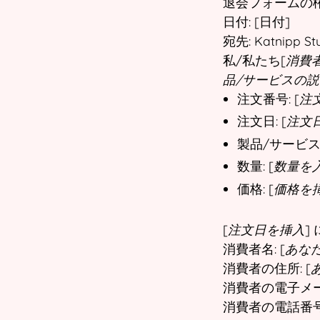
退会フォームの
日付: [日付]
宛先: Katnipp Stu
私/私たち[
消費
品/サービスの
注文番号: [
注
注文日: [
注文
製品/サービス名
数量: [
数量を
価格: [
価格を
[
注文日を挿入
]
消費者名: [
あな
消費者の住所: [
消費者の電子メール
消費者の電話番号: