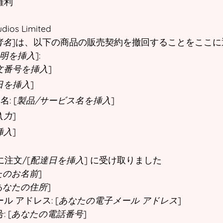
権利
dios Limited
者名
]は、以下の商品の販売契約を撤回することをここに
説明を挿入
]:
文番号を挿入
]
日を挿入
]
: [
製品/サービス名を挿入
]
入力
]
挿入
]
 に注文/[
配達日を挿入
] に受け取りました
たのお名前
]
あなたの住所
]
 アドレス: [
あなたの電子メール アドレス
]
 [
あなたの電話番号
]