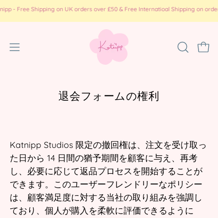
コ
- Free Shipping on UK orders over £50 & Free Internatioal Shipping on orders o
ン
テ
ン
ナ
検
カー
ツ
索
ビ
に
バ
ゲ
ス
ー
ー
キ
退会フォームの権利
を
ッ
シ
開
プ
ョ
く
ン
メ
Katnipp Studios 限定の撤回権は、注文を受け取っ
ニ
た日から 14 日間の猶予期間を顧客に与え、再考
ュ
し、必要に応じて返品プロセスを開始することが
ー
できます。このユーザーフレンドリーなポリシー
を
は、顧客満足度に対する当社の取り組みを強調し
開
ており、個人が購入を柔軟に評価できるように
く