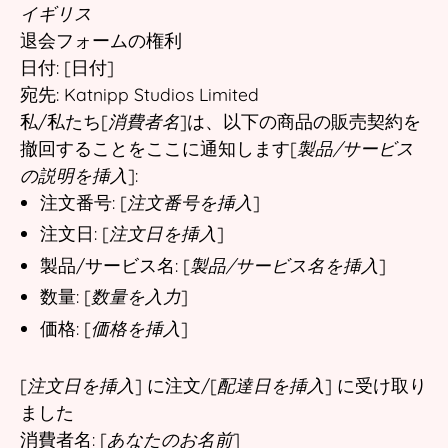
イギリス
退会フォームの権利
日付: [日付]
宛先: Katnipp Studios Limited
私/私たち[
消費者名
]は、以下の商品の販売契約を
撤回することをここに通知します[
製品/サービス
の説明を挿入
]:
注文番号: [
注文番号を挿入
]
注文日: [
注文日を挿入
]
製品/サービス名: [
製品/サービス名を挿入
]
数量: [
数量を入力
]
価格: [
価格を挿入
]
[
注文日を挿入
] に注文/[
配達日を挿入
] に受け取り
ました
消費者名: [
あなたのお名前
]